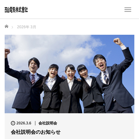
T
o
g
ホーム
2026年 3月
g
l
e
n
a
v
i
g
a
t
i
o
n
2026.3.6
会社説明会
会社説明会のお知らせ